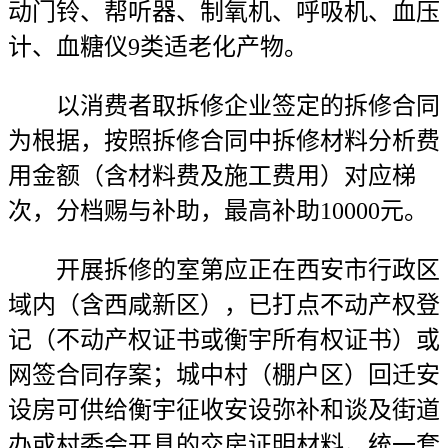
动门铃、帮听器、制氧机、呼吸机、血压
计、血糖仪9类适老化产物。
以消费者取拆修企业签定的拆修合同
为根据，按照拆修合同中拆修材料分析费
用金额（含材料费及施工费用）对应梯
次，分档赐与补助，最高补助10000元。
开展拆修的室第应正在西安市行政区
域内（含西咸新区），已打点不动产权登
记（不动产权证书或衡宇所有权证书）或
网签合同存案；城中村（棚户区）回迁安
设房可供给衡宇征收安设弥补和谈及街道
办或村委会开具的交房证明材料。统一套