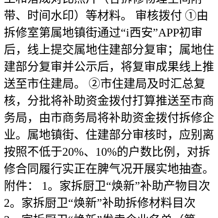
带、时间水印）等材料。 审核拨付 ①由
拆修室第属地镇街通过“i西安”APP初审
后，线上提交属地住建部分复审；属地住
建部分复审并公示后，将复审成果线上推
送至市住建局。 ②市住建局及时汇总复
核，分批将补助资金拨付打算推送至市商
务局，由市商务局将补助资金拨付拆修企
业。属地镇街、住建部分审核时，应别离
按照不低于20%、10%的户数比例，对拆
修合同履行实正在脾气况开展实地抽查。
附件： 1。家拆厨卫“焕新”补助产物目次
2。家拆厨卫“焕新”补助拆修材料目次