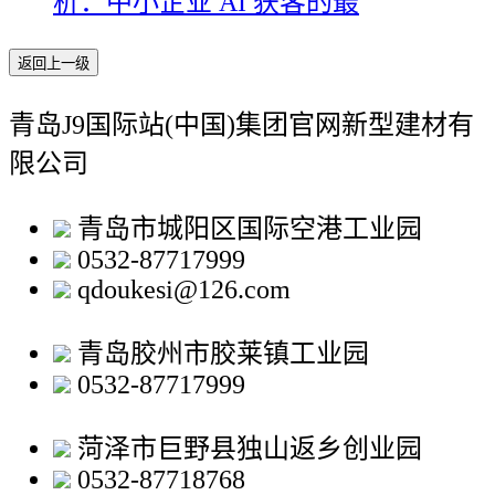
析：中小企业 AI 获客的最
返回上一级
青岛J9国际站(中国)集团官网新型建材有
限公司
青岛市城阳区国际空港工业园
0532-87717999
qdoukesi@126.com
青岛胶州市胶莱镇工业园
0532-87717999
菏泽市巨野县独山返乡创业园
0532-87718768