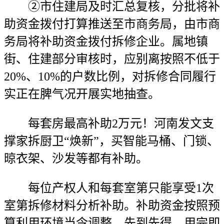
②市住建局及时汇总复核，分批将补
助资金拨付打算推送至市商务局，由市商
务局将补助资金拨付拆修企业。属地镇
街、住建部分审核时，应别离按照不低于
20%、10%的户数比例，对拆修合同履行
实正在脾气况开展实地抽查。
每套房最高补助2万元！河南发文支
撑家拆厨卫“焕新”，买智能马桶、门锁、
晾衣架、沙发等都有补助。
每位产权人和每套室第只能享受1次
室第拆修材料分析补助。补助资金按照预
算利用环境当令调整，先到先得，用完即