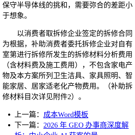
保守半导体线的挑和，需要弥合的差距小
于想象。
以消费者取拆修企业签定的拆修合同
为根据，补助消费者委托拆修企业对自有
室第进行拆修所发生的拆修材料分析费用
（含材料费及施工费用），不包含家电产
物及本方案所列卫生洁具、家具照明、智
能家居、居家适老化产物费用。（补助拆
修材料目次详见附件2）。
上一篇：
成本Word模板
下一篇：
2026 年 GEO 办事商深度解