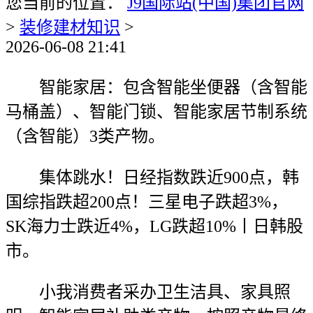
您当前的位置：
J9国际站(中国)集团官网
>
装修建材知识
>
2026-06-08 21:41
智能家居：包含智能坐便器（含智能
马桶盖）、智能门锁、智能家居节制系统
（含智能）3类产物。
集体跳水！日经指数跌近900点，韩
国综指跌超200点！三星电子跌超3%，
SK海力士跌近4%，LG跌超10%丨日韩股
市。
小我消费者采办卫生洁具、家具照