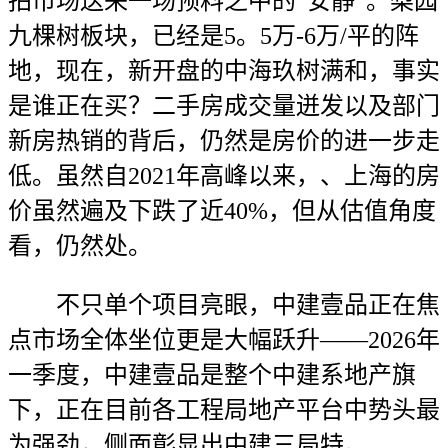
拍市场送来一场预料之中的“安静”。梨园
九棵树板块，已经是5。5万-6万/平的阵
地，现在，新开盘的中海玖树满和，事实
是谁正在买？二手房成交量迸发以及部门
新房热销的背后，仍然是房价的进一步走
低。虽然自2021年高峰以来，、上海的房
价虽然遍及下跌了近40%，但从估值角度
看，仍然处。
不只单个项目亮眼，中建壹品正在焦
点市场全体坐位更是大幅跃升——2026年
一季度，中建壹品是整个中建系地产旗
下，正在目前各工程局地产平台中势头最
为强劲，侧面彰显出中建三局特。