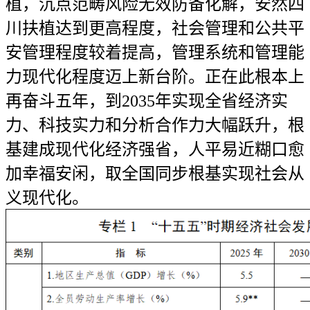
植，沉点范畴风险无效防备化解，安然四
川扶植达到更高程度，社会管理和公共平
安管理程度较着提高，管理系统和管理能
力现代化程度迈上新台阶。正在此根本上
再奋斗五年，到2035年实现全省经济实
力、科技实力和分析合作力大幅跃升，根
基建成现代化经济强省，人平易近糊口愈
加幸福安闲，取全国同步根基实现社会从
义现代化。