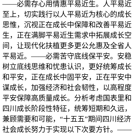
——必需存心用情惠平易近生。人平易近
至上，切实践行以人平易近为核心的成长
思惟，沉视正在成长中保障和改善平易近
生，正在满脚平易近生需求中拓展成长空
间，让现代化扶植更多更公允惠及全省人
平易近。——必需苦守底线保平安。安稳
树立底线思维和忧患认识，更好统筹成长
和平安，正在成长中固平安，正在平安中
谋成长，加强经济和社会韧性，以高程度
平安保障高质量成长。分析考虑国表里和
四川成长阶段性特征，统筹短期和久远，
兼顾需要和可能，“十五五”期间四川经济
社会成长努力于实现以下次要方针。——