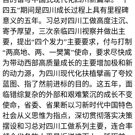
四五”期间是四川成长过程上具有里程碑
意义的五年。习总对四川工做高度注沉、
寄予厚望，三次亲临四川视察并做出主
要，提出“四个发力”主要要求，付与打制
“两高地、两、一樊篱”使命，要求尽快成
为带动西部高质量成长的主要增加极和新
的动力源，为四川现代化扶植擘画了夸姣
蓝图、指了然前进标的目的。这五年，面
临错综复杂的外部和艰难繁沉的成长不变
使命，省委、省果断以习新时代中国特色
社会从义思惟为指点，深切贯彻落实决策
摆设和习总对四川工做系列主要，连合率