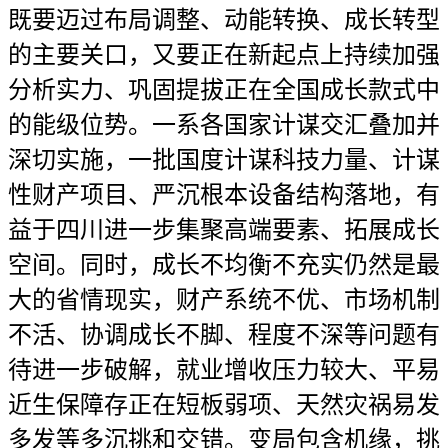
既要迈过布局调整、动能转换、成长转型
的主要关口，又要正在新起点上持续加强
分析实力、巩固提拔正在全国成长款式中
的能级位势。一系各国家计谋交汇叠加并
深切实施，一批国度计谋科技力量、计谋
性财产项目、严沉根本设备结构落地，有
益于四川进一步集聚高端要素、拓展成长
空间。同时，成长不均衡不充实仍然是最
大的省情现实，财产系统不优、市场机制
不活、协调成长不脚、程度不深等问题有
待进一步破解，就业增收压力较大、平易
近生保障存正在短板弱项、天然灾祸易发
多发等多沉挑和交错。变局包含机缘，挑