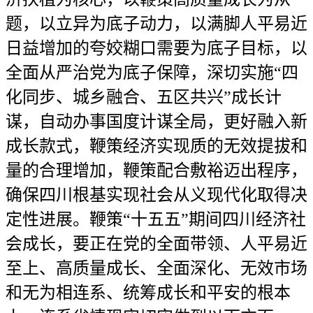
题，以立异为底子动力，以满脚人平易近
日益增加的夸姣糊口需要为底子目标，以
全面从严治党为底子保障，深切实施“四
化同步、城乡融合、五区共兴”成长计
谋，自动办事国度计谋全局，更好融入新
成长款式，鞭策经济实现质的无效提拔和
量的合理增加，鞭策配合敷裕迈出程序，
确保四川根基实现社会从义现代化取得决
定性进展。鞭策“十五五”期间四川经济社
会成长，要正在党的全面带领、人平易近
至上、高质量成长、全面深化、无效市场
和无为相连系、统筹成长和平安的根本