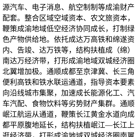
源汽车、电子消息、航空制制等成渝财产
配套。整合区域空域资本、农文旅资本，
鞭策成渝地域低空经济协同成长，打制绿
色产物供给地。依托成达万高铁和绵遂资
内、告竣、达万铁等，结构扶植成（绵）
南达万经济带，打形成渝地域双城经济圈
北翼增加极。通顺成都至京津冀、长三角
便利高铁和铁水联运通道，指导资本要素
向沿线城市集聚，加速成长能源化工、汽
车汽配、食物饮料等劣势财产集群。通顺
岷江航运从通道，鞭策长江黄金水道向成
都平原腹地延长，结构扶植岷江—长江上
逛经济带，打形成渝地域双城经济圈南翼