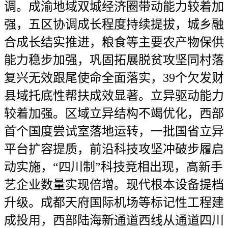
调。成渝地域双城经济圈带动能力较着加
强，五区协调成长程度持续提拔，城乡融
合成长结实推进，粮食等主要农产物保供
能力稳步加强，巩固拓展脱贫攻坚同村落
复兴无效跟尾使命全面落实，39个欠发财
县域托底性帮扶成效显著。立异驱动能力
较着加强。区域立异结构不竭优化，西部
首个国度尝试室落地运转，一批国省立异
平台扩容提质，前沿科技攻坚冲破步履启
动实施，“四川制”科技竞相出现，高新手
艺企业数量实现倍增。现代根本设备提档
升级。成都天府国际机场等标记性工程建
成投用，西部陆海新通道西线从通道四川