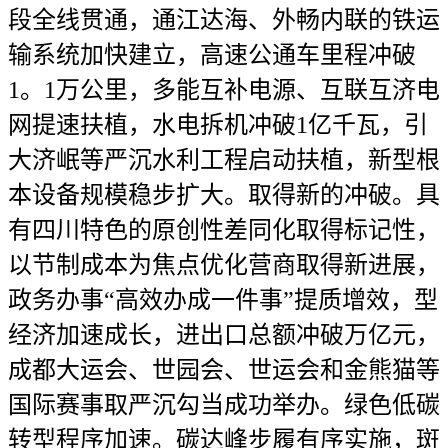
段全线贯通，通江达海、外畅内联的铁运
输系统加快建立，高速公通车里程冲破
1。1万公里，多能互补电源、互联互济电
网提速扶植，水电拆机冲破1亿千瓦，引
大济岷等严沉水利工程启动扶植，新型根
本设备规模稳步扩大。取得新的冲破。具
有四川特色的原创性差同化取得标记性，
以节制成本为焦点优化营商取得新进展，
政务办事“高效办成一件事”提质增效，型
经济加速成长，进出口总额冲破万亿元，
成都大运会、世园会、世运会和金熊猫等
国际赛事取严沉勾当成功举办。绿色低碳
转型程序加速。碳达峰步履有序实施，斑