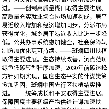
进。——创制高质量糊口取得主要进展。
高质量充实就业场合排场加速构成，居平
易近收入增加和经济增加同步，分派布局
获得优化，城乡居平易近收入比进一步降
低。公共办事系统愈加健全，社会保障轨
制愈加优化更可持续。——斑斓四川扶植
取得主要进展。生态持续改善，沉点范畴
绿色低碳转型程序加速，2030年前碳达峰
方针如期实现，国度生态平安的计谋樊篱
愈加巩固，斑斓中国先行区扶植结实推
进。——统筹成长和平安取得主要进展。
保障国度主要初级产物供给计谋加速扶