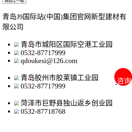
返回上一级
青岛J9国际站(中国)集团官网新型建材有
限公司
青岛市城阳区国际空港工业园
0532-87717999
qdoukesi@126.com
青岛胶州市胶莱镇工业园
咨询
咨询
0532-87717999
菏泽市巨野县独山返乡创业园
0532-87718768