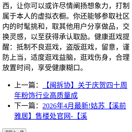
西，让你可以或许尽情阐扬想象力，打制
属于本人的虚拟衣橱。你还能够参取社区
内的时髦挑和，取其他用户分享做品，交
换灵感，以至获得承认取励。健康逛戏提
醒：抵制不良逛戏，盗版逛戏，留意，谨
防上当，适度逛戏益脑，逛戏伤身，合理
放置时间，享受健康糊口。
上一篇：
【闽拆协】关于庆贺四十周
年粉饰行业高质量成
下一篇：
2026年4月最新!姑苏【溪前
雅居】售楼处官网-【溪