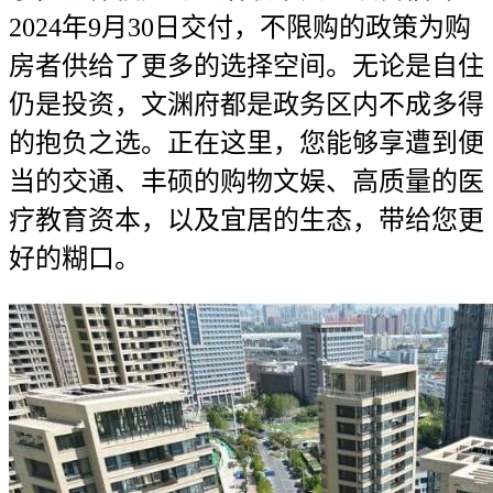
2024年9月30日交付，不限购的政策为购
房者供给了更多的选择空间。无论是自住
仍是投资，文渊府都是政务区内不成多得
的抱负之选。正在这里，您能够享遭到便
当的交通、丰硕的购物文娱、高质量的医
疗教育资本，以及宜居的生态，带给您更
好的糊口。