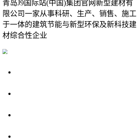
青岛J9国际站(中国)集团官网新型建材有
限公司
一家从事科研、生产、销售、施工
于一体的建筑节能与新型环保及新科技建
材综合性企业
关于我们
装修建材知识
装修建材百科
联系我们