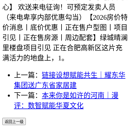
心】 欢送来电征询！可预定发卖人员
（来电卑享内部优惠勾当）【2026房价特
价消息丨底价优惠丨正在售户型图丨项目
引见丨正在售房源丨周边配套】绿城晴澜
里楼盘项目引见 正在合肥高新区这片充
满活力的地盘上，1。
上一篇：
链接设想赋能共生｜耀东华
集团送广东省家居建
下一篇：
本来你是如许的河南｜漫
评：数智赋能华夏文化
返回上一级