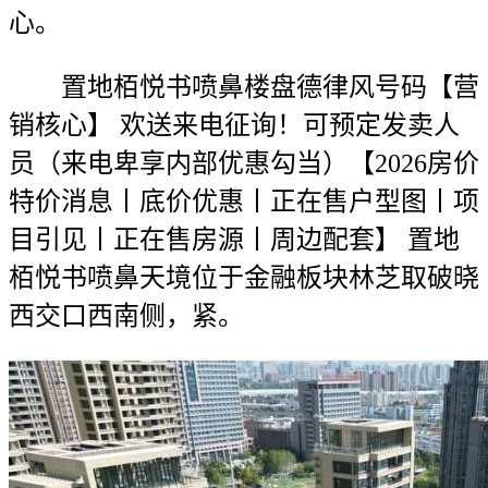
心。
置地栢悦书喷鼻楼盘德律风号码【营
销核心】 欢送来电征询！可预定发卖人
员（来电卑享内部优惠勾当）【2026房价
特价消息丨底价优惠丨正在售户型图丨项
目引见丨正在售房源丨周边配套】 置地
栢悦书喷鼻天境位于金融板块林芝取破晓
西交口西南侧，紧。