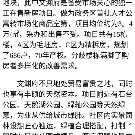
地块，此中文渊府是备受市场关心的独一
正在售新房项目。做为政务区首批人才公
寓转市场化商品室第，项目均价约为3。4
万/㎡，采办和出售不受。项目共有15栋
楼，A区为毛坯房，C区为精拆房，规划
了686户，70年产权。分歧楼栋满脚了购
房者多样化的改善需求。
文渊府不只地处贸易富贵之地，同时
也享有丰硕的天然资本。项目附近有石台
公园、天鹅湖公园、绿轴公园等天然绿
意，为业从供给城市绿肺。社区内实景园
林设想匠心独运，绿植合理搭配，打制了