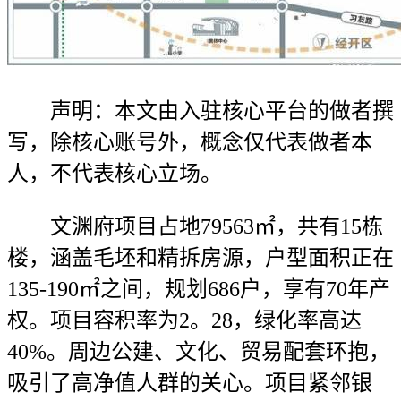
声明：本文由入驻核心平台的做者撰
写，除核心账号外，概念仅代表做者本
人，不代表核心立场。
文渊府项目占地79563㎡，共有15栋
楼，涵盖毛坯和精拆房源，户型面积正在
135-190㎡之间，规划686户，享有70年产
权。项目容积率为2。28，绿化率高达
40%。周边公建、文化、贸易配套环抱，
吸引了高净值人群的关心。项目紧邻银